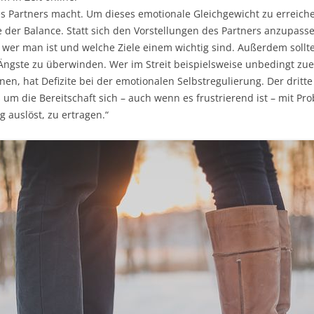
DAVID SCHNARCH
Partners macht. Um dieses emotionale Gleichgewicht zu erreichen, 
te der Balance. Statt sich den Vorstellungen des Partners anzupass
INNERES TEAM
 wer man ist und welche Ziele einem wichtig sind. Außerdem sollte
Ängste zu überwinden. Wer im Streit beispielsweise unbedingt zue
TRAUMATHERAPIE
en, hat Defizite bei der emotionalen Selbstregulierung. Der dritte
s um die Bereitschaft sich – auch wenn es frustrierend ist – mit 
 auslöst, zu ertragen.“