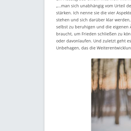
„…man sich unabhängig vom Urteil des 
VERBITTERUNGSSTÖRUNG
stärken. Ich nenne sie die vier Aspek
stehen und sich darüber klar werden,
NÄHE UND DISTANZ
selbst zu beruhigen und die eigenen 
GRENZEN
braucht, um Frieden schließen zu könn
oder davonlaufen. Und zuletzt geht e
EINZELBERATUNG
Unbehagen, das die Weiterentwicklung
TRENNUNG VERARBEITEN
KINDERWUNSCH
DEPRESSIONEN
MEDIATION
ALLEINERZIEHENDE