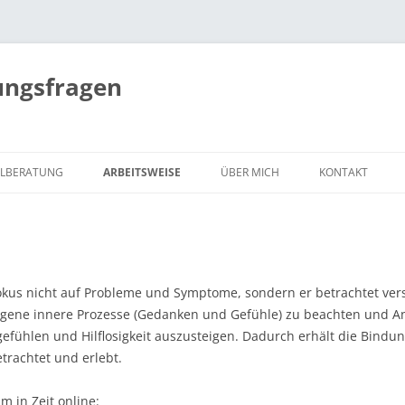
ungsfragen
ALBERATUNG
ARBEITSWEISE
ÜBER MICH
KONTAKT
DBEDÜRFNISSE
SYSTEMISCHE HALTUNG
PREISE/ANGEBOTE
ANREISE
 SEXUALITÄT IST „LERNBAR“
WIE FUNKTIONIERT SYSTEMISCHE
INTERESSANTES
THERAPIE?
NGEN
LINKS
okus nicht auf Probleme und Symptome, sondern er betrachtet vers
HYPNOSYSTEMISCH
igene innere Prozesse (Gedanken und Gefühle) zu beachten und A
MASENSIBLE
fühlen und Hilflosigkeit auszusteigen. Dadurch erhält die Bindu
ALBERATUNG
ACHTSAMKEIT
etrachtet und erlebt.
ERSEX
EMBODIMENT
m in Zeit online: