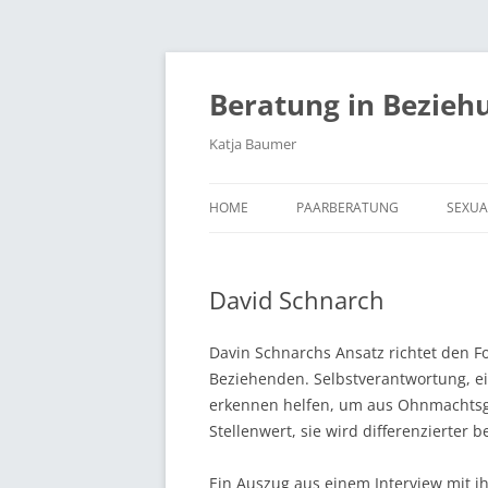
Zum
Inhalt
springen
Beratung in Bezieh
Katja Baumer
HOME
PAARBERATUNG
SEXU
ABLAUF
GRUN
David Schnarch
BEZIEHUNGSMANAGEMENT
GUTE
TRAUMAMUSTER UND PAARE
ÜBU
Davin Schnarchs Ansatz richtet den F
Beziehenden. Selbstverantwortung, e
AFFÄREN
TRAU
erkennen helfen, um aus Ohnmachtsge
SEXU
Stellenwert, sie wird differenzierter b
VERSÖHNUNG
SILV
VERBITTERUNG
Ein Auszug aus einem Interview mit ih